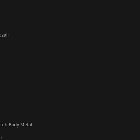
azali
atuh Body Metal
ir