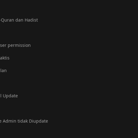
l-Quran dan Hadist
user permission
aktis
ulan
al Update
e Admin tidak Diupdate