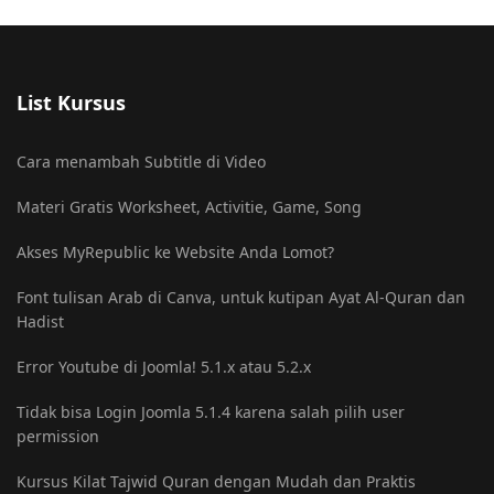
List Kursus
Cara menambah Subtitle di Video
Materi Gratis Worksheet, Activitie, Game, Song
Akses MyRepublic ke Website Anda Lomot?
Font tulisan Arab di Canva, untuk kutipan Ayat Al-Quran dan
Hadist
Error Youtube di Joomla! 5.1.x atau 5.2.x
Tidak bisa Login Joomla 5.1.4 karena salah pilih user
permission
Kursus Kilat Tajwid Quran dengan Mudah dan Praktis