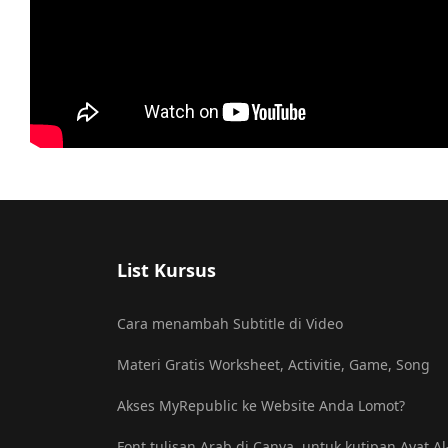
List Kursus
Cara menambah Subtitle di Video
Materi Gratis Worksheet, Activitie, Game, Song
Akses MyRepublic ke Website Anda Lomot?
Font tulisan Arab di Canva, untuk kutipan Ayat A