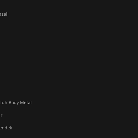
azali
atuh Body Metal
ir
Pendek