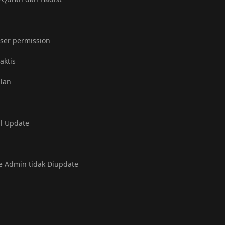
user permission
aktis
ulan
al Update
e Admin tidak Diupdate